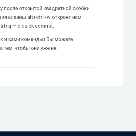
зу после открытой квадратной скобки.
ия клавиш alt+ctrl+w откроет нам
trl+q — с quick commit.
ак и сами команды) Вы можете
а тем, чтобы они уже не