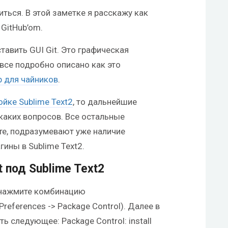
иться. В этой заметке я расскажу как
 GitHub’om.
авить GUI Git. Это графическая
 все подробно описано как это
b для чайников
.
ойке Sublime Text2
, то дальнейшие
каких вопросов. Все остальные
те, подразумевают уже наличие
ины в Sublime Text2.
t под Sublime Text2
и нажмите комбинацию
Preferences -> Package Control). Далее в
 следующее: Package Control: install