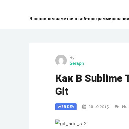
В основном заметки о веб-программировании: 
By
Seraph
Как В Sublime 
Git
26.10.2015
No
WEB DEV