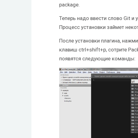
package.
Теперь надо ввести слово Git и у
Процесс установки займет неко
После установки плагина, нажм
клавиш ctrl+shift+p, сотрите Pac
появятся следующие команды: