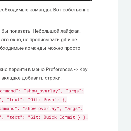
еобходимые команды. Вот собственно
тел бы показать. Небольшой лайфхак.
то окно, не прописывать git и не
еобходимые команды можно просто
жно перейти в меню Preferences -> Key
я вкладке добавить строки:
ommand"
:
"show_overlay"
,
"args"
:
"
,
"text"
:
"Git: Push"
}
},
ommand"
:
"show_overlay"
,
"args"
:
"
,
"text"
:
"Git: Quick Commit"
}
},