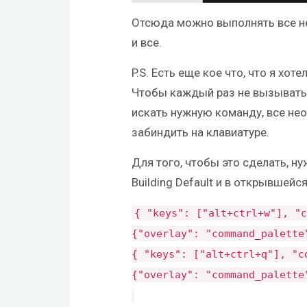
Отсюда можно выполнять все н
и все.
P.S. Есть еще кое что, что я хо
Чтобы каждый раз не вызывать э
искать нужную команду, все н
забиндить на клавиатуре.
Для того, чтобы это сделать, ну
Building Default и в открывшейс
{
"keys"
:
[
"alt+ctrl+w"
],
"c
{
"overlay"
:
"command_palette
{
"keys"
:
[
"alt+ctrl+q"
],
"c
{
"overlay"
:
"command_palette