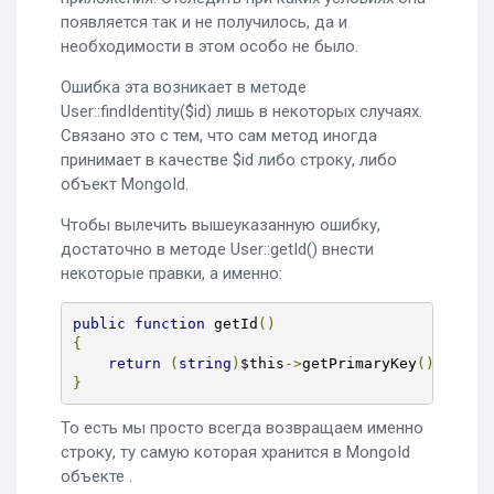
появляется так и не получилось, да и
необходимости в этом особо не было.
Ошибка эта возникает в методе
User::findIdentity($id) лишь в некоторых случаях.
Связано это с тем, что сам метод иногда
принимает в качестве $id либо строку, либо
объект MongoId.
Чтобы вылечить вышеуказанную ошибку,
достаточно в методе User::getId() внести
некоторые правки, а именно:
public
function
 getId
()
{
return
(
string
)
$this
->
getPrimaryKey
();
}
То есть мы просто всегда возвращаем именно
строку, ту самую которая хранится в MongoId
объекте .