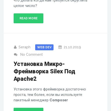
что делать когда нам требуется округлить
целое число?
READ MORE
Seraph
21.10.2019
WEB DEV
No Comment
Установка Микро-
Фреймворка Silex Под
Apache2
Установка этого фреймворка достаточно
проста, тем более, если вы используете
пакетный менеджер
Composer