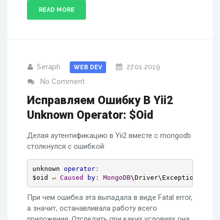
READ MORE
Seraph
27.01.2019
WEB DEV
No Comment
Исправляем Ошибку В Yii2
Unknown Operator: $oid
Делая аутентификацию в Yii2 вместе с mongodb
столкнулся с ошибкой:
unknown 
operator
:
$oid 
↵
Caused
by
:
MongoDB
\Driver\Exception\Conn
При чем ошибка эта выпадала в виде Fatal error,
а значит, останавливала работу всего
приложения. Отследить при каких условиях она