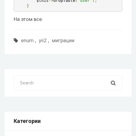
        $this
->
dropTable
(
'user'
);
}
На этом все.
enum
,
yii2
,
миграции
Search
Категории