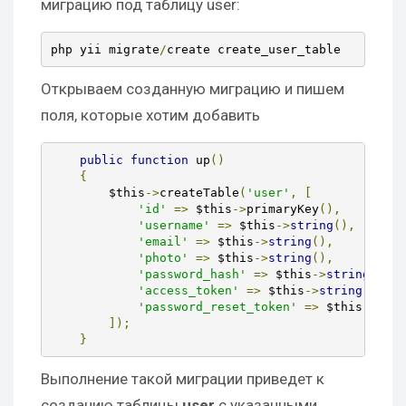
миграцию под таблицу user:
php yii migrate
/
create create_user_table
Открываем созданную миграцию и пишем
поля, которые хотим добавить
public
function
 up
()
{
        $this
->
createTable
(
'user'
,
[
'id'
=>
 $this
->
primaryKey
(),
'username'
=>
 $this
->
string
(),
'email'
=>
 $this
->
string
(),
'photo'
=>
 $this
->
string
(),
'password_hash'
=>
 $this
->
string
(),
'access_token'
=>
 $this
->
string
(),
'password_reset_token'
=>
 $this
->
stri
]);
}
Выполнение такой миграции приведет к
созданию таблицы
user
с указанными