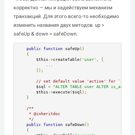
корректно — мы и задействуем механизм
транзакций. Для этого всего-то необходимо
изменить названия двух методов: up >
safeUp & down > safeDown:
public
function
 safeUp
()
{
        $this
->
createTable
(
'user'
,
[
...
]);
// set default value 'active' for `is_act
        $sql 
=
"ALTER TABLE user ALTER is_active 
        $this
->
execute
(
$sql
);
}
/**

     * @inheritdoc

     */
public
function
 safeDown
()
{