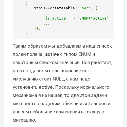
{
        $this
->
createTable
(
'user'
,
[
...
'is_active'
=>
'ENUM("active", "block
...
]);
}
Таким образом мы добавляем в наш список
полей поле
is_active
с типом ENUM и
некоторым списком значений. Все работает,
но в созданном поле значение по-
умолчанию стоит NULL, а нам надо
установить
active.
Поскольку нормального
механизма я не нашел, то для этой задачи
мы просто создадим обычный sql запрос и
внесем небольшие изменения в текущую
миграцию.