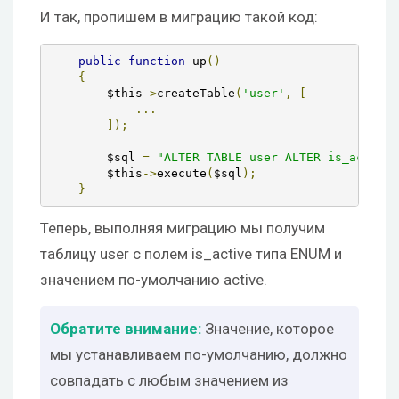
И так, пропишем в миграцию такой код:
public
function
 up
()
{
        $this
->
createTable
(
'user'
,
[
...
]);
        $sql 
=
"ALTER TABLE user ALTER is_active 
        $this
->
execute
(
$sql
);
}
Теперь, выполняя миграцию мы получим
таблицу user с полем is_active типа ENUM и
значением по-умолчанию active.
Значение, которое
мы устанавливаем по-умолчанию, должно
совпадать с любым значением из