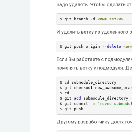
надо удалять. Чтобы сделать эт
$ git branch 
-
d 
<имя
_
ветки>
И удалить ветку из удаленного 
$ git push origin 
--
delete
<им
Если Вы работаете с подмодулям
поменять ветку у подмодуля. Де
$ cd submodule_directory

$ git checkout new_awesome_bran
$ cd 
..
$ git 
add
 submodule_directory

$ git commit 
-
m 
"moved submodu
$ git push
Другому разработчику достато