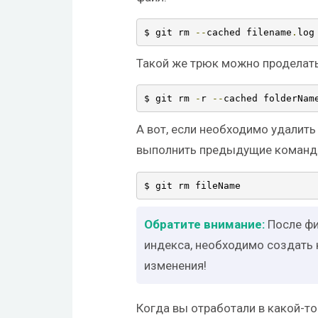
$ git rm 
--
cached filename
.
log
Такой же трюк можно проделать 
$ git rm 
-
r 
--
cached folderNam
А вот, если необходимо удалить
выполнить предыдущие команды
$ git rm fileName
После фи
индекса, необходимо создать
изменения!
Когда вы отработали в какой-то 