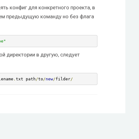
ять конфиг для конкретного проекта, в
яем предыдущую команду но без флага
oe"
ой директории в другую, следует
lename
.
txt path
/
to
/
new
/
filder
/