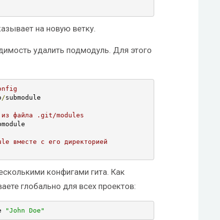
казывает на новую ветку.
одимость удалить подмодуль. Для этого
onfig
o
/
submodule

 из файла .git/modules
bmodule

ule вместе с его директорией
есколькими конфигами гита. Как
ваете глобально для всех проектов:
e 
"John Doe"