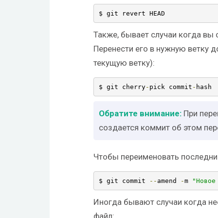
$ git revert HEAD
Также, бывает случаи когда вы 
Перенести его в нужную ветку д
текущую ветку):
$ git cherry
-
pick commit
-
hash
При пере
создается коммит об этом пе
Чтобы переименовать последни
$ git commit 
--
amend 
-
m 
"Новое
Иногда бывают случаи когда н
файл: