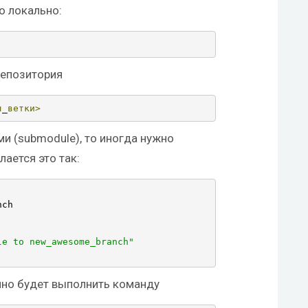
о локально:
репозитория
я
_
ветки>
и (submodule), то иногда нужно
лается это так:
ch

le to new_awesome_branch"
чно будет выполнить команду