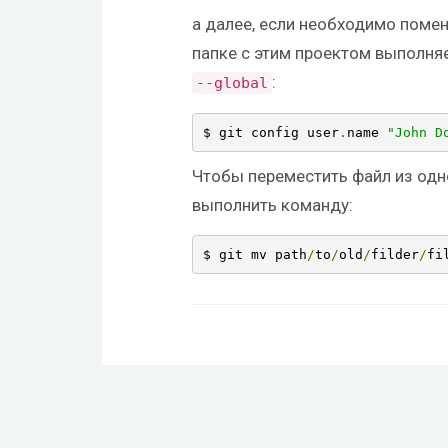
а далее, если необходимо помен
папке с этим проектом выполн
:
--
global
$ git config user
.
name 
"John D
Чтобы переместить файл из одн
выполнить команду:
$ git mv path
/
to
/
old
/
filder
/
fi