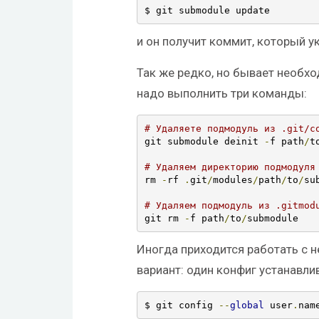
$ git submodule update
и он получит коммит, который у
Так же редко, но бывает необх
надо выполнить три команды:
# Удаляете подмодуль из .git/c
git submodule deinit 
-
f path
/
t
# Удаляем директорию подмодуля
rm 
-
rf 
.
git
/
modules
/
path
/
to
/
su
# Удаляем подмодуль из .gitmod
git rm 
-
f path
/
to
/
submodule
Иногда приходится работать с н
вариант: один конфиг устанавли
$ git config 
--
global
 user
.
nam