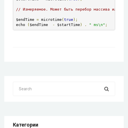
// Измеряемое. Может быть перебор массива или люб
$endTime 
=
 microtime
(
true
);
echo 
(
$endTime  
-
 $startTime
)
.
" ms\n"
;
Search
Категории