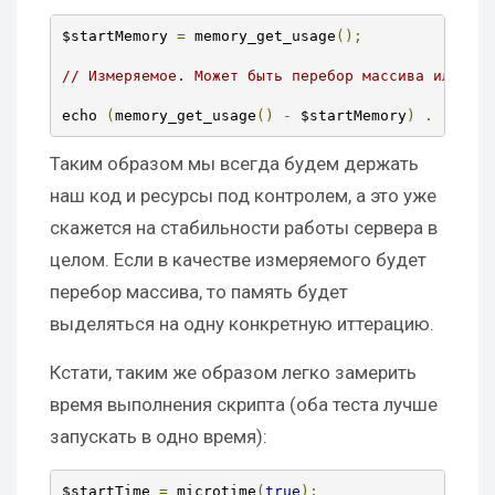
$startMemory 
=
 memory_get_usage
();
// Измеряемое. Может быть перебор массива или люб
echo 
(
memory_get_usage
()
-
 $startMemory
)
.
" byte
Таким образом мы всегда будем держать
наш код и ресурсы под контролем, а это уже
скажется на стабильности работы сервера в
целом. Если в качестве измеряемого будет
перебор массива, то память будет
выделяться на одну конкретную иттерацию.
Кстати, таким же образом легко замерить
время выполнения скрипта (оба теста лучше
запускать в одно время):
$startTime 
=
 microtime
(
true
);